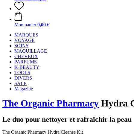
Mon panier
0,00 €
MARQUES
VOYAGE
SOINS
MAQUILLAGE
CHEVEUX
PARFUMS
K-BEAUTY
TOOLS
DIVERS
SALE
Magazine
The Organic Pharmacy
Hydra C
Le duo pour nettoyer et rafraîchir la peau
The Organic Pharmacy Hydra Cleanse Kit