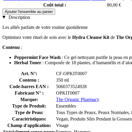
Coût total :
80,00 €
Ajouter l'ensemble au panier
Description
Les alliés parfaits de votre routine quotidienne
Optimisez votre rituel de soin avec le
Hydra Cleanse Kit
de
The Or
Contenu
:
Peppermint Face Wash
: Ce gel nettoyant purifie la peau en p
Herbal Toner
: Composée de 18 plantes, d’hamamélis et d’aloe ve
Art. N°:
CF-OPKIT0007
Contenu :
350 ml
Code-barres EAN :
5060373524928
Fabricant N° :
OPKIT0007
Marque:
The Organic Pharmacy
Type de Produit:
Ensembles
Type de Peau:
Tous Types de Peaux, Peaux Normales, P
Caractéristiques:
Vegan, Produits Sûrs Pendant la Grossess
Champ d'application:
Visage
Spécialement conçu pour:
Femmes, Hommes