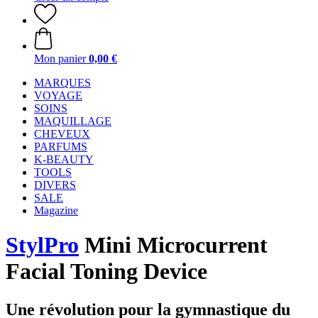
Mon panier
0,00 €
MARQUES
VOYAGE
SOINS
MAQUILLAGE
CHEVEUX
PARFUMS
K-BEAUTY
TOOLS
DIVERS
SALE
Magazine
StylPro
Mini Microcurrent
Facial Toning Device
Une révolution pour la gymnastique du