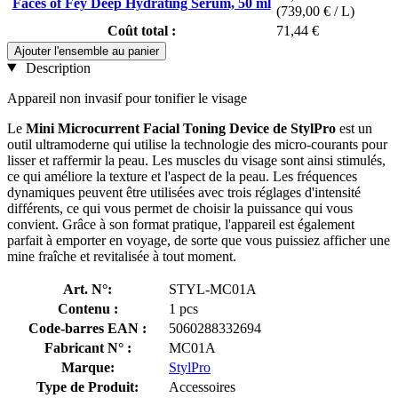
Faces of Fey Deep Hydrating Serum, 50 ml
(739,00 € / L)
Coût total :
71,44 €
Ajouter l'ensemble au panier
Description
Appareil non invasif pour tonifier le visage
Le
Mini Microcurrent Facial Toning Device de StylPro
est un
outil ultramoderne qui utilise la technologie des micro-courants pour
lisser et raffermir la peau. Les muscles du visage sont ainsi stimulés,
ce qui améliore la texture et l'aspect de la peau. Les fréquences
dynamiques peuvent être utilisées avec trois réglages d'intensité
différents, ce qui vous permet de choisir la puissance qui vous
convient. Grâce à son format pratique, l'appareil est également
parfait à emporter en voyage, de sorte que vous puissiez afficher une
mine fraîche et revitalisée à tout moment.
Art. N°:
STYL-MC01A
Contenu :
1 pcs
Code-barres EAN :
5060288332694
Fabricant N° :
MC01A
Marque:
StylPro
Type de Produit:
Accessoires