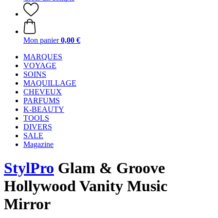
Mon panier
0,00 €
MARQUES
VOYAGE
SOINS
MAQUILLAGE
CHEVEUX
PARFUMS
K-BEAUTY
TOOLS
DIVERS
SALE
Magazine
StylPro
Glam & Groove
Hollywood Vanity Music
Mirror