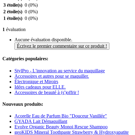
3 étoile(s)
0
(0%)
2 étoile(s)
0
(0%)
1 étoile(s)
0
(0%)
1
évaluation
Aucune évaluation disponible.
Écrivez le premier commentaire sur ce produit !
Catégories populaires:
StylPro - L'innovation au service du maquillage
Accessoires et autres pour se maquiller.
Électronique et Miroirs
Idées cadeaux pour ELLE.
Accessoires de beauté à (s')offrir !
Nouveaux produits:
Acorelle Eau de Parfum Bio "Douceur Vanillée"
GYADA Lait Démaquillant
Evolve Organic Beauty Monoi Rescue Shampoo
geoKIDS Mineral Toothpaste Strawberry & Hydroxyapatite