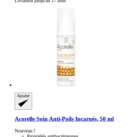
Livraison jusqu'au 17 août
Ajouter
Acorelle
Soin Anti-​Poils Incarnés, 50 ml
Nouveau !
Propriétés antibactériennes