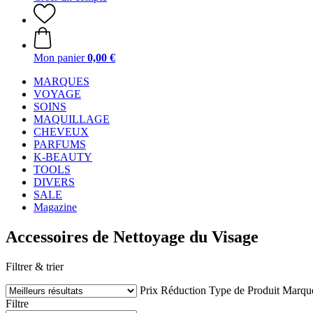
Mon panier
0,00 €
MARQUES
VOYAGE
SOINS
MAQUILLAGE
CHEVEUX
PARFUMS
K-BEAUTY
TOOLS
DIVERS
SALE
Magazine
Accessoires de Nettoyage du Visage
Filtrer & trier
Prix
Réduction
Type de Produit
Marqu
Filtre