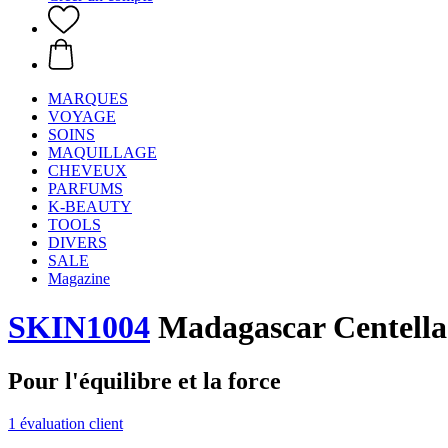
MARQUES
VOYAGE
SOINS
MAQUILLAGE
CHEVEUX
PARFUMS
K-BEAUTY
TOOLS
DIVERS
SALE
Magazine
SKIN1004
Madagascar Centella
Pour l'équilibre et la force
1 évaluation client