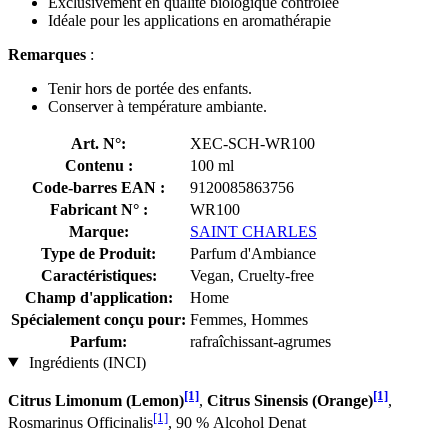
Exclusivement en qualité biologique contrôlée
Idéale pour les applications en aromathérapie
Remarques
:
Tenir hors de portée des enfants.
Conserver à température ambiante.
Art. N°:
XEC-SCH-WR100
Contenu :
100 ml
Code-barres EAN :
9120085863756
Fabricant N° :
WR100
Marque:
SAINT CHARLES
Type de Produit:
Parfum d'Ambiance
Caractéristiques:
Vegan, Cruelty-free
Champ d'application:
Home
Spécialement conçu pour:
Femmes, Hommes
Parfum:
rafraîchissant-agrumes
Ingrédients (INCI)
[1]
[1]
Citrus Limonum (Lemon)
,
Citrus Sinensis (Orange)
,
[1]
Rosmarinus Officinalis
, 90 % Alcohol Denat