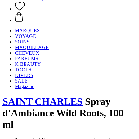
MARQUES
VOYAGE
SOINS
MAQUILLAGE
CHEVEUX
PARFUMS
K-BEAUTY
TOOLS
DIVERS
SALE
Magazine
SAINT CHARLES
Spray
d'Ambiance Wild Roots, 100
ml