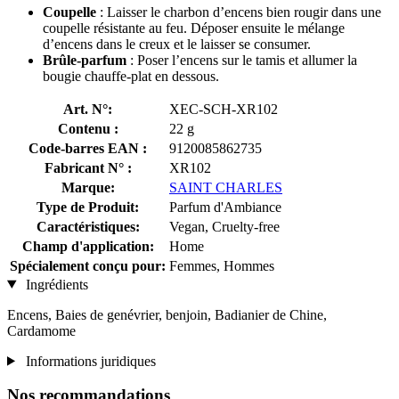
Coupelle
: Laisser le charbon d’encens bien rougir dans une
coupelle résistante au feu. Déposer ensuite le mélange
d’encens dans le creux et le laisser se consumer.
Brûle-parfum
: Poser l’encens sur le tamis et allumer la
bougie chauffe-plat en dessous.
Art. N°:
XEC-SCH-XR102
Contenu :
22 g
Code-barres EAN :
9120085862735
Fabricant N° :
XR102
Marque:
SAINT CHARLES
Type de Produit:
Parfum d'Ambiance
Caractéristiques:
Vegan, Cruelty-free
Champ d'application:
Home
Spécialement conçu pour:
Femmes, Hommes
Ingrédients
Encens, Baies de genévrier, benjoin, Badianier de Chine,
Cardamome
Informations juridiques
Nos recommandations