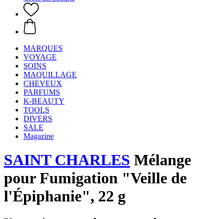
MARQUES
VOYAGE
SOINS
MAQUILLAGE
CHEVEUX
PARFUMS
K-BEAUTY
TOOLS
DIVERS
SALE
Magazine
SAINT CHARLES
Mélange
pour Fumigation "Veille de
l'Épiphanie", 22 g