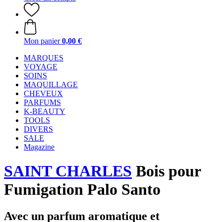
Mon panier
0,00 €
MARQUES
VOYAGE
SOINS
MAQUILLAGE
CHEVEUX
PARFUMS
K-BEAUTY
TOOLS
DIVERS
SALE
Magazine
SAINT CHARLES
Bois pour
Fumigation Palo Santo
Avec un parfum aromatique et