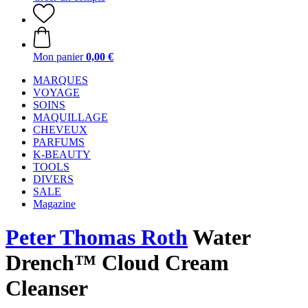
Mon panier
0,00 €
MARQUES
VOYAGE
SOINS
MAQUILLAGE
CHEVEUX
PARFUMS
K-BEAUTY
TOOLS
DIVERS
SALE
Magazine
Peter Thomas Roth
Water
Drench™ Cloud Cream
Cleanser