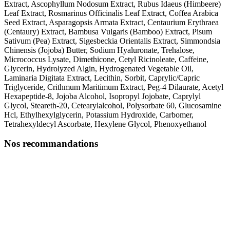
Extract, Ascophyllum Nodosum Extract, Rubus Idaeus (Himbeere)
Leaf Extract, Rosmarinus Officinalis Leaf Extract, Coffea Arabica
Seed Extract, Asparagopsis Armata Extract, Centaurium Erythraea
(Centaury) Extract, Bambusa Vulgaris (Bamboo) Extract, Pisum
Sativum (Pea) Extract, Sigesbeckia Orientalis Extract, Simmondsia
Chinensis (Jojoba) Butter, Sodium Hyaluronate, Trehalose,
Micrococcus Lysate, Dimethicone, Cetyl Ricinoleate, Caffeine,
Glycerin, Hydrolyzed Algin, Hydrogenated Vegetable Oil,
Laminaria Digitata Extract, Lecithin, Sorbit, Caprylic/Capric
Triglyceride, Crithmum Maritimum Extract, Peg-4 Dilaurate, Acetyl
Hexapeptide-8, Jojoba Alcohol, Isopropyl Jojobate, Caprylyl
Glycol, Steareth-20, Cetearylalcohol, Polysorbate 60, Glucosamine
Hcl, Ethylhexylglycerin, Potassium Hydroxide, Carbomer,
Tetrahexyldecyl Ascorbate, Hexylene Glycol, Phenoxyethanol
Nos recommandations