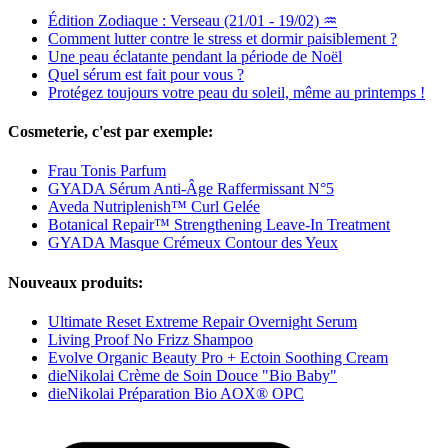
Édition Zodiaque : Verseau (21/01 - 19/02) ♒
Comment lutter contre le stress et dormir paisiblement ?
Une peau éclatante pendant la période de Noël
Quel sérum est fait pour vous ?
Protégez toujours votre peau du soleil, même au printemps !
Cosmeterie, c'est par exemple:
Frau Tonis Parfum
GYADA Sérum Anti-Âge Raffermissant N°5
Aveda Nutriplenish™ Curl Gelée
Botanical Repair™ Strengthening Leave-In Treatment
GYADA Masque Crémeux Contour des Yeux
Nouveaux produits:
Ultimate Reset Extreme Repair Overnight Serum
Living Proof No Frizz Shampoo
Evolve Organic Beauty Pro + Ectoin Soothing Cream
dieNikolai Crème de Soin Douce "Bio Baby"
dieNikolai Préparation Bio AOX® OPC