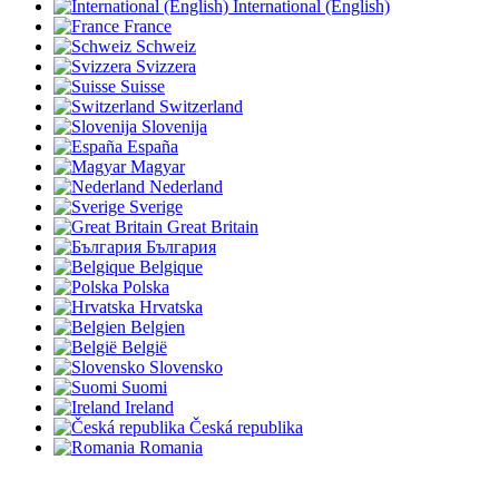
International (English)
France
Schweiz
Svizzera
Suisse
Switzerland
Slovenija
España
Magyar
Nederland
Sverige
Great Britain
България
Belgique
Polska
Hrvatska
Belgien
België
Slovensko
Suomi
Ireland
Česká republika
Romania