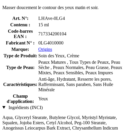
Masser doucement le contour des yeux matin et soir.
Art. N°:
LHAve-0LG4
Contenu :
15 ml
Code-barres
717334200104
EAN :
Fabricant N° :
0LG4010000
Marque:
Origins
Type de Produit:
Soin des Yeux, Crème
Peaux Matures , Tous Types de Peaux, Peau
Type de Peau:
Sèche , Peaux Normales, Peau Grasse, Peaux
Mixtes, Peaux Sensibles, Peaux Impures
Anti-âge, Hydratant, Resserre les pores,
Caractéristiques:
Raffermissant, Sans paraben, Sans Huile
Minérale
Champ
Yeux
d'application:
Ingrédients (INCI)
Aqua, Glyceryl Stearate, Butylene Glycol, Myristyl Myristate,
Squalen, Jojoba Esters, Cetyl Alcohol, Peg-100 Stearate,
Anogeissus Leiocarpus Bark Extract, Chrysanthellum Indicum