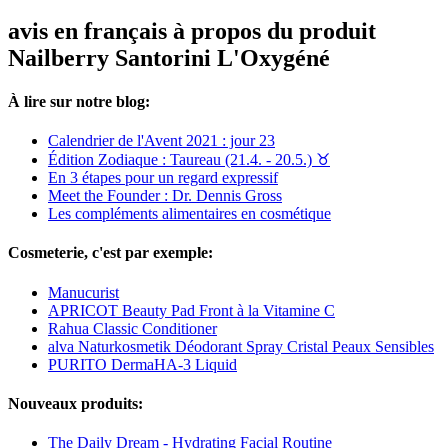
avis en français à propos du produit
Nailberry Santorini L'Oxygéné
À lire sur notre blog:
Calendrier de l'Avent 2021 : jour 23
Édition Zodiaque : Taureau (21.4. - 20.5.) ♉︎
En 3 étapes pour un regard expressif
Meet the Founder : Dr. Dennis Gross
Les compléments alimentaires en cosmétique
Cosmeterie, c'est par exemple:
Manucurist
APRICOT Beauty Pad Front à la Vitamine C
Rahua Classic Conditioner
alva Naturkosmetik Déodorant Spray Cristal Peaux Sensibles
PURITO DermaHA-3 Liquid
Nouveaux produits:
The Daily Dream - Hydrating Facial Routine