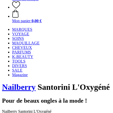
Mon panier
0,00 €
MARQUES
VOYAGE
SOINS
MAQUILLAGE
CHEVEUX
PARFUMS
K-BEAUTY
TOOLS
DIVERS
SALE
Magazine
Nailberry
Santorini L'Oxygéné
Pour de beaux ongles à la mode !
Nailberry Santorini L'Oxygéné