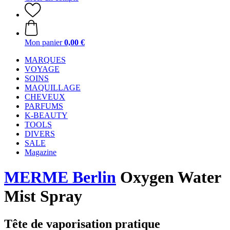
Mon panier
0,00 €
MARQUES
VOYAGE
SOINS
MAQUILLAGE
CHEVEUX
PARFUMS
K-BEAUTY
TOOLS
DIVERS
SALE
Magazine
MERME Berlin
Oxygen Water
Mist Spray
Tête de vaporisation pratique