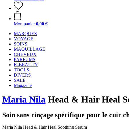
Mon panier
0,00 €
MARQUES
VOYAGE
SOINS
MAQUILLAGE
CHEVEUX
PARFUMS
K-BEAUTY
TOOLS
DIVERS
SALE
Magazine
Maria Nila
Head & Hair Heal So
Soin sans rinçage spécifique pour le cuir c
Maria Nila Head & Hair Heal Soothing Serum