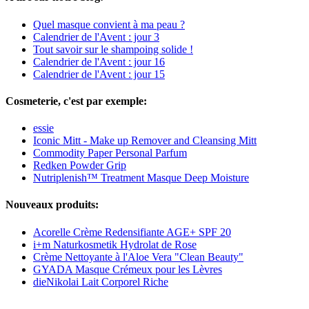
Quel masque convient à ma peau ?
Calendrier de l'Avent : jour 3
Tout savoir sur le shampoing solide !
Calendrier de l'Avent : jour 16
Calendrier de l'Avent : jour 15
Cosmeterie, c'est par exemple:
essie
Iconic Mitt - Make up Remover and Cleansing Mitt
Commodity Paper Personal Parfum
Redken Powder Grip
Nutriplenish™ Treatment Masque Deep Moisture
Nouveaux produits:
Acorelle Crème Redensifiante AGE+ SPF 20
i+m Naturkosmetik Hydrolat de Rose
Crème Nettoyante à l'Aloe Vera "Clean Beauty"
GYADA Masque Crémeux pour les Lèvres
dieNikolai Lait Corporel Riche