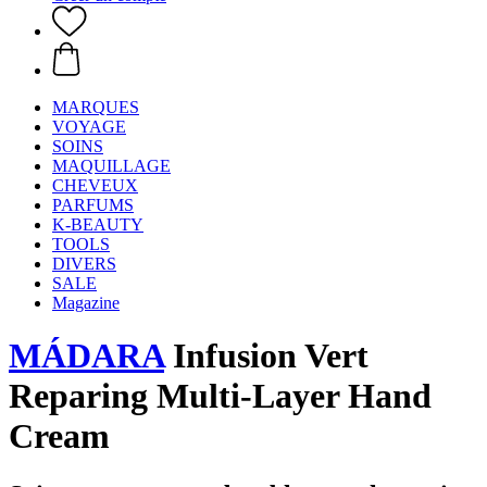
MARQUES
VOYAGE
SOINS
MAQUILLAGE
CHEVEUX
PARFUMS
K-BEAUTY
TOOLS
DIVERS
SALE
Magazine
MÁDARA
Infusion Vert
Reparing Multi-Layer Hand
Cream