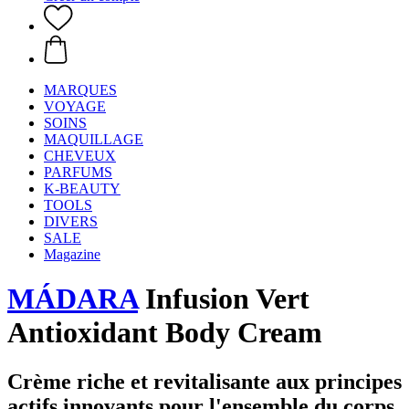
MARQUES
VOYAGE
SOINS
MAQUILLAGE
CHEVEUX
PARFUMS
K-BEAUTY
TOOLS
DIVERS
SALE
Magazine
MÁDARA
Infusion Vert
Antioxidant Body Cream
Crème riche et revitalisante aux principes
actifs innovants pour l'ensemble du corps