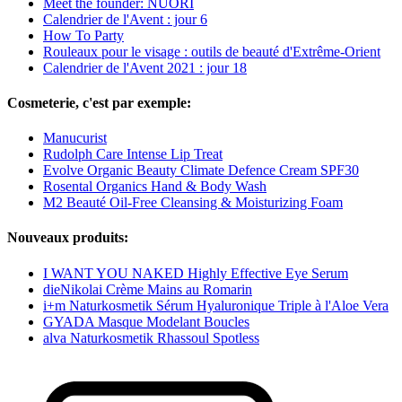
Meet the founder: NUORI
Calendrier de l'Avent : jour 6
How To Party
Rouleaux pour le visage : outils de beauté d'Extrême-Orient
Calendrier de l'Avent 2021 : jour 18
Cosmeterie, c'est par exemple:
Manucurist
Rudolph Care Intense Lip Treat
Evolve Organic Beauty Climate Defence Cream SPF30
Rosental Organics Hand & Body Wash
M2 Beauté Oil-Free Cleansing & Moisturizing Foam
Nouveaux produits:
I WANT YOU NAKED Highly Effective Eye Serum
dieNikolai Crème Mains au Romarin
i+m Naturkosmetik Sérum Hyaluronique Triple à l'Aloe Vera
GYADA Masque Modelant Boucles
alva Naturkosmetik Rhassoul Spotless