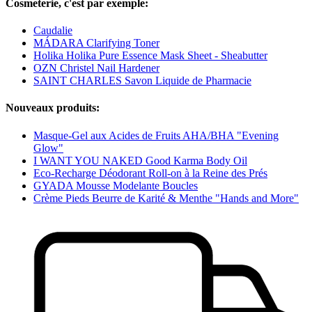
Cosmeterie, c'est par exemple:
Caudalie
MÁDARA Clarifying Toner
Holika Holika Pure Essence Mask Sheet - Sheabutter
OZN Christel Nail Hardener
SAINT CHARLES Savon Liquide de Pharmacie
Nouveaux produits:
Masque-Gel aux Acides de Fruits AHA/BHA "Evening
Glow"
I WANT YOU NAKED Good Karma Body Oil
Eco-Recharge Déodorant Roll-on à la Reine des Prés
GYADA Mousse Modelante Boucles
Crème Pieds Beurre de Karité & Menthe "Hands and More"