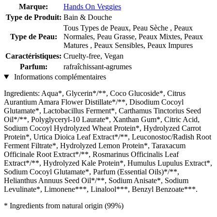
Marque:
Hands On Veggies
Type de Produit:
Bain & Douche
Tous Types de Peaux, Peau Sèche , Peaux
Type de Peau:
Normales, Peau Grasse, Peaux Mixtes, Peaux
Matures , Peaux Sensibles, Peaux Impures
Caractéristiques:
Cruelty-free, Vegan
Parfum:
rafraîchissant-agrumes
Informations complémentaires
Ingredients: Aqua*, Glycerin*/**, Coco Glucoside*, Citrus
Aurantium Amara Flower Distillate*/**, Disodium Cocoyl
Glutamate*, Lactobacillus Ferment*, Carthamus Tinctorius Seed
Oil*/**, Polyglyceryl-10 Laurate*, Xanthan Gum*, Citric Acid,
Sodium Cocoyl Hydrolyzed Wheat Protein*, Hydrolyzed Carrot
Protein*, Urtica Dioica Leaf Extract*/**, Leuconostoc/Radish Root
Ferment Filtrate*, Hydrolyzed Lemon Protein*, Taraxacum
Officinale Root Extract*/**, Rosmarinus Officinalis Leaf
Extract*/**, Hydrolyzed Kale Protein*, Humulus Lupulus Extract*,
Sodium Cocoyl Glutamate*, Parfum (Essential Oils)*/**,
Helianthus Annuus Seed Oil*/**, Sodium Anisate*, Sodium
Levulinate*, Limonene***, Linalool***, Benzyl Benzoate***.
* Ingredients from natural origin (99%)