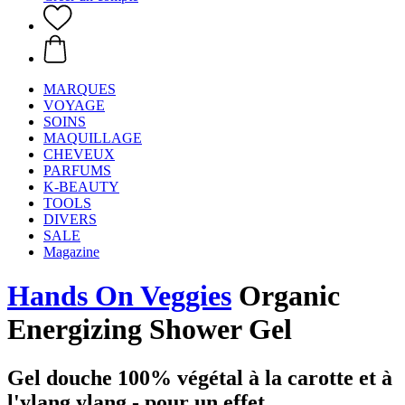
MARQUES
VOYAGE
SOINS
MAQUILLAGE
CHEVEUX
PARFUMS
K-BEAUTY
TOOLS
DIVERS
SALE
Magazine
Hands On Veggies
Organic
Energizing Shower Gel
Gel douche 100% végétal à la carotte et à
l'ylang ylang - pour un effet