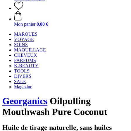
Mon panier
0,00 €
MARQUES
VOYAGE
SOINS
MAQUILLAGE
CHEVEUX
PARFUMS
K-BEAUTY
TOOLS
DIVERS
SALE
Magazine
Georganics
Oilpulling
Mouthwash Pure Coconut
Huile de tirage naturelle, sans huiles