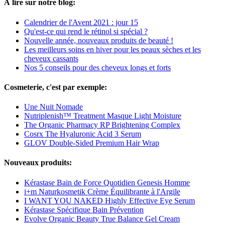
À lire sur notre blog:
Calendrier de l'Avent 2021 : jour 15
Qu'est-ce qui rend le rétinol si spécial ?
Nouvelle année, nouveaux produits de beauté !
Les meilleurs soins en hiver pour les peaux sèches et les
cheveux cassants
Nos 5 conseils pour des cheveux longs et forts
Cosmeterie, c'est par exemple:
Une Nuit Nomade
Nutriplenish™ Treatment Masque Light Moisture
The Organic Pharmacy RP Brightening Complex
Cosrx The Hyaluronic Acid 3 Serum
GLOV Double-Sided Premium Hair Wrap
Nouveaux produits:
Kérastase Bain de Force Quotidien Genesis Homme
i+m Naturkosmetik Crème Équilibrante à l'Argile
I WANT YOU NAKED Highly Effective Eye Serum
Kérastase Spécifique Bain Prévention
Evolve Organic Beauty True Balance Gel Cream