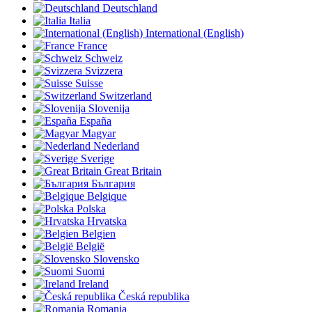
Deutschland
Italia
International (English)
France
Schweiz
Svizzera
Suisse
Switzerland
Slovenija
España
Magyar
Nederland
Sverige
Great Britain
България
Belgique
Polska
Hrvatska
Belgien
België
Slovensko
Suomi
Ireland
Česká republika
Romania