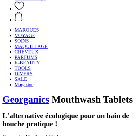
MARQUES
VOYAGE
SOINS
MAQUILLAGE
CHEVEUX
PARFUMS
K-BEAUTY
TOOLS
DIVERS
SALE
Magazine
Georganics
Mouthwash Tablets
L'alternative écologique pour un bain de
bouche pratique !