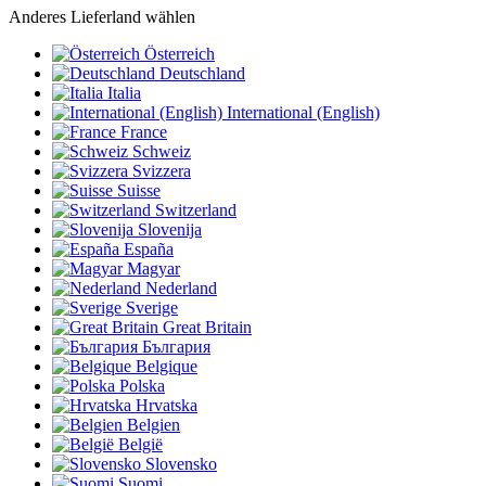
Anderes Lieferland wählen
Österreich
Deutschland
Italia
International (English)
France
Schweiz
Svizzera
Suisse
Switzerland
Slovenija
España
Magyar
Nederland
Sverige
Great Britain
България
Belgique
Polska
Hrvatska
Belgien
België
Slovensko
Suomi