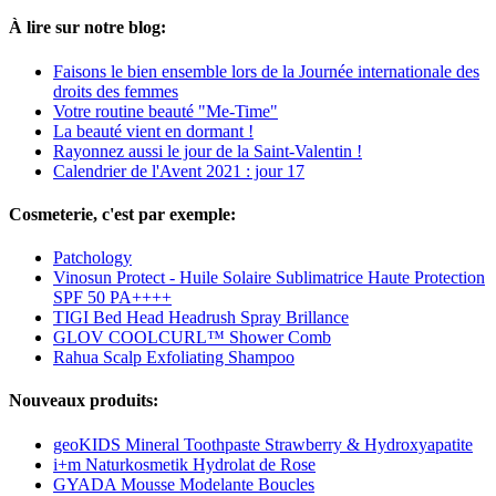
À lire sur notre blog:
Faisons le bien ensemble lors de la Journée internationale des
droits des femmes
Votre routine beauté "Me-Time"
La beauté vient en dormant !
Rayonnez aussi le jour de la Saint-Valentin !
Calendrier de l'Avent 2021 : jour 17
Cosmeterie, c'est par exemple:
Patchology
Vinosun Protect - Huile Solaire Sublimatrice Haute Protection
SPF 50 PA++++
TIGI Bed Head Headrush Spray Brillance
GLOV COOLCURL™ Shower Comb
Rahua Scalp Exfoliating Shampoo
Nouveaux produits:
geoKIDS Mineral Toothpaste Strawberry & Hydroxyapatite
i+m Naturkosmetik Hydrolat de Rose
GYADA Mousse Modelante Boucles