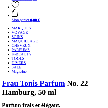
Mon panier
0,00 €
MARQUES
VOYAGE
SOINS
MAQUILLAGE
CHEVEUX
PARFUMS
K-BEAUTY
TOOLS
DIVERS
SALE
Magazine
Frau Tonis Parfum
No. 22
Hamburg, 50 ml
Parfum frais et élégant.