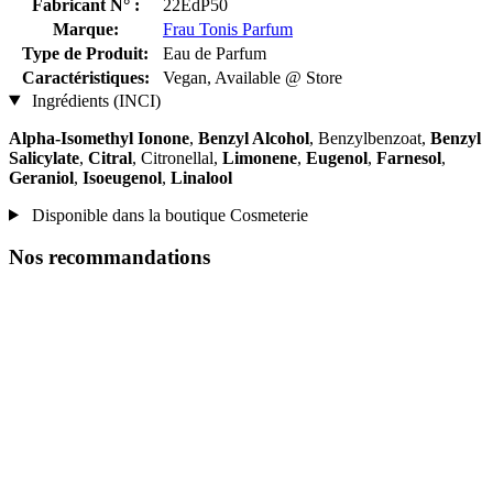
Fabricant N° :
22EdP50
Marque:
Frau Tonis Parfum
Type de Produit:
Eau de Parfum
Caractéristiques:
Vegan, Available @ Store
Ingrédients (INCI)
Alpha-Isomethyl Ionone
,
Benzyl Alcohol
, Benzylbenzoat,
Benzyl
Salicylate
,
Citral
, Citronellal,
Limonene
,
Eugenol
,
Farnesol
,
Geraniol
,
Isoeugenol
,
Linalool
Disponible dans la boutique Cosmeterie
Nos recommandations