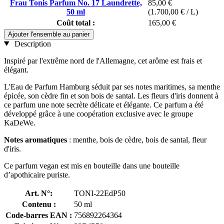
Frau Tonis Parfum No. 17 Laundrette,
85,00 €
50 ml
(1.700,00 € / L)
Coût total :
165,00 €
Ajouter l'ensemble au panier
Description
Inspiré par l'extrême nord de l'Allemagne, cet arôme est frais et
élégant.
L'Eau de Parfum Hamburg séduit par ses notes maritimes, sa menthe
épicée, son cèdre fin et son bois de santal. Les fleurs d'iris donnent à
ce parfum une note secrète délicate et élégante. Ce parfum a été
développé grâce à une coopération exclusive avec le groupe
KaDeWe.
Notes aromatiques
: menthe, bois de cèdre, bois de santal, fleur
d'iris.
Ce parfum vegan est mis en bouteille dans une bouteille
d’apothicaire puriste.
Art. N°:
TONI-22EdP50
Contenu :
50 ml
Code-barres EAN :
756892264364