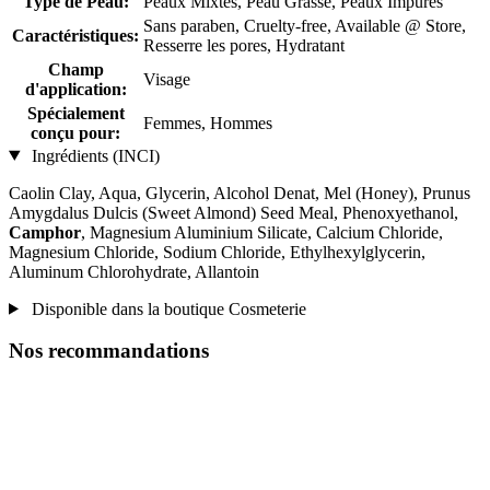
Type de Peau:
Peaux Mixtes, Peau Grasse, Peaux Impures
Sans paraben, Cruelty-free, Available @ Store,
Caractéristiques:
Resserre les pores, Hydratant
Champ
Visage
d'application:
Spécialement
Femmes, Hommes
conçu pour:
Ingrédients (INCI)
Caolin Clay, Aqua, Glycerin, Alcohol Denat, Mel (Honey), Prunus
Amygdalus Dulcis (Sweet Almond) Seed Meal, Phenoxyethanol,
Camphor
, Magnesium Aluminium Silicate, Calcium Chloride,
Magnesium Chloride, Sodium Chloride, Ethylhexylglycerin,
Aluminum Chlorohydrate, Allantoin
Disponible dans la boutique Cosmeterie
Nos recommandations