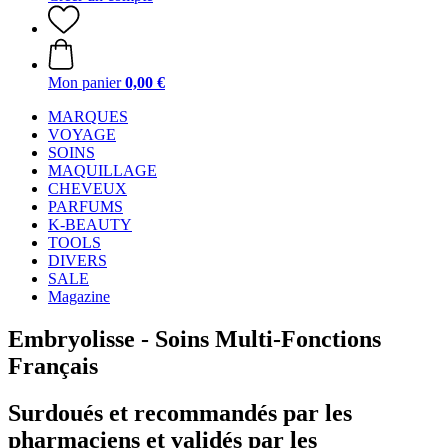
Mon panier
0,00 €
MARQUES
VOYAGE
SOINS
MAQUILLAGE
CHEVEUX
PARFUMS
K-BEAUTY
TOOLS
DIVERS
SALE
Magazine
Embryolisse - Soins Multi-Fonctions
Français
Surdoués et recommandés par les
pharmaciens et validés par les