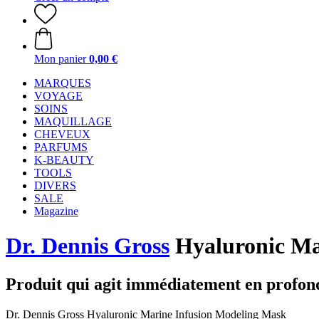
Mon panier
0,00 €
MARQUES
VOYAGE
SOINS
MAQUILLAGE
CHEVEUX
PARFUMS
K-BEAUTY
TOOLS
DIVERS
SALE
Magazine
Dr. Dennis Gross
Hyaluronic Ma
Produit qui agit immédiatement en profon
Dr. Dennis Gross Hyaluronic Marine Infusion Modeling Mask