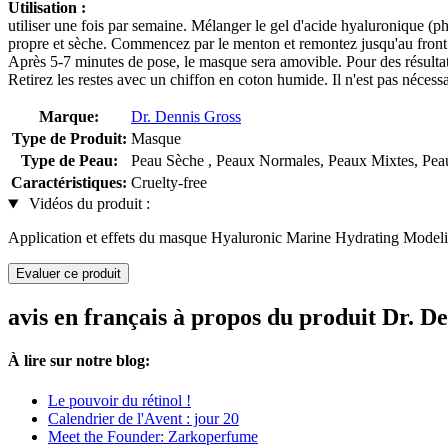
Utilisation :
utiliser une fois par semaine. Mélanger le gel d'acide hyaluronique (
propre et sèche. Commencez par le menton et remontez jusqu'au front. Évi
Après 5-7 minutes de pose, le masque sera amovible. Pour des résultat
Retirez les restes avec un chiffon en coton humide. Il n'est pas néces
Marque:
Dr. Dennis Gross
Type de Produit:
Masque
Type de Peau:
Peau Sèche , Peaux Normales, Peaux Mixtes, Peau
Caractéristiques:
Cruelty-free
Vidéos du produit :
Application et effets du masque Hyaluronic Marine Hydrating Mode
Evaluer ce produit
avis en français à propos du produit Dr.
À lire sur notre blog:
Le pouvoir du rétinol !
Calendrier de l'Avent : jour 20
Meet the Founder: Zarkoperfume