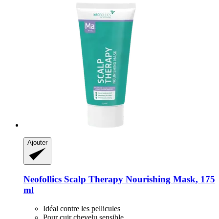
Ajouter
Neofollics
Scalp Therapy Nourishing Mask, 175
ml
Idéal contre les pellicules
Pour cuir chevelu sensible