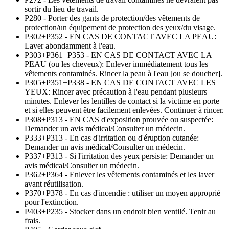
sortir du lieu de travail.
P280 - Porter des gants de protection/des vêtements de
protection/un équipement de protection des yeux/du visage.
P302+P352 - EN CAS DE CONTACT AVEC LA PEAU:
Laver abondamment à l'eau.
P303+P361+P353 - EN CAS DE CONTACT AVEC LA
PEAU (ou les cheveux): Enlever immédiatement tous les
vêtements contaminés. Rincer la peau à l'eau [ou se doucher].
P305+P351+P338 - EN CAS DE CONTACT AVEC LES
YEUX: Rincer avec précaution à l'eau pendant plusieurs
minutes. Enlever les lentilles de contact si la victime en porte
et si elles peuvent être facilement enlevées. Continuer à rincer.
P308+P313 - EN CAS d'exposition prouvée ou suspectée:
Demander un avis médical/Consulter un médecin.
P333+P313 - En cas d'irritation ou d'éruption cutanée:
Demander un avis médical/Consulter un médecin.
P337+P313 - Si l'irritation des yeux persiste: Demander un
avis médical/Consulter un médecin.
P362+P364 - Enlever les vêtements contaminés et les laver
avant réutilisation.
P370+P378 - En cas d'incendie : utiliser un moyen approprié
pour l'extinction.
P403+P235 - Stocker dans un endroit bien ventilé. Tenir au
frais.