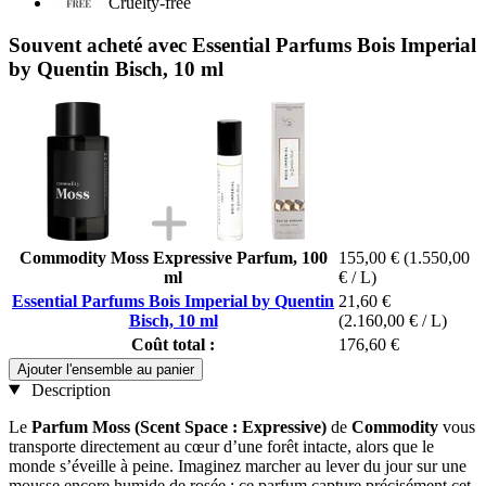
Cruelty-free
Souvent acheté avec Essential Parfums Bois Imperial
by Quentin Bisch, 10 ml
Commodity Moss Expressive Parfum, 100
155,00 €
(1.550,00
ml
€ / L)
Essential Parfums Bois Imperial by Quentin
21,60 €
Bisch, 10 ml
(2.160,00 € / L)
Coût total :
176,60 €
Ajouter l'ensemble au panier
Description
Le
Parfum Moss (Scent Space : Expressive)
de
Commodity
vous
transporte directement au cœur d’une forêt intacte, alors que le
monde s’éveille à peine. Imaginez marcher au lever du jour sur une
mousse encore humide de rosée : ce parfum capture précisément cet