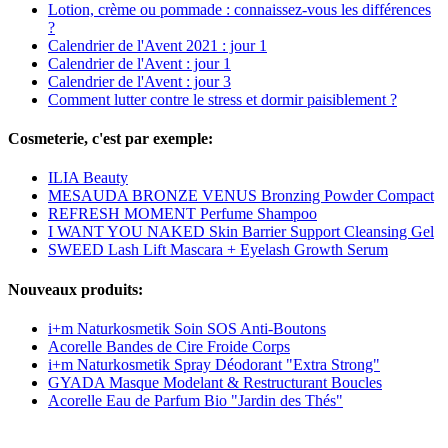
Lotion, crème ou pommade : connaissez-vous les différences
?
Calendrier de l'Avent 2021 : jour 1
Calendrier de l'Avent : jour 1
Calendrier de l'Avent : jour 3
Comment lutter contre le stress et dormir paisiblement ?
Cosmeterie, c'est par exemple:
ILIA Beauty
MESAUDA BRONZE VENUS Bronzing Powder Compact
REFRESH MOMENT Perfume Shampoo
I WANT YOU NAKED Skin Barrier Support Cleansing Gel
SWEED Lash Lift Mascara + Eyelash Growth Serum
Nouveaux produits:
i+m Naturkosmetik Soin SOS Anti-Boutons
Acorelle Bandes de Cire Froide Corps
i+m Naturkosmetik Spray Déodorant "Extra Strong"
GYADA Masque Modelant & Restructurant Boucles
Acorelle Eau de Parfum Bio "Jardin des Thés"