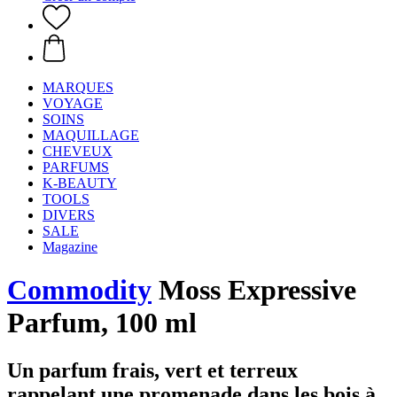
MARQUES
VOYAGE
SOINS
MAQUILLAGE
CHEVEUX
PARFUMS
K-BEAUTY
TOOLS
DIVERS
SALE
Magazine
Commodity
Moss Expressive
Parfum, 100 ml
Un parfum frais, vert et terreux
rappelant une promenade dans les bois à