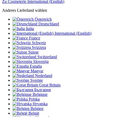
Zu Cosmeterie International (English)
Anderes Lieferland wählen
Österreich
Deutschland
Italia
International (English)
France
Schweiz
Svizzera
Suisse
Switzerland
Slovenija
España
Magyar
Nederland
Sverige
Great Britain
България
Belgique
Polska
Hrvatska
Belgien
België