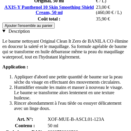
Original, 50 ml
€ / L)
AXIS-Y Panthenol 10 Skin Smoothing Shield
23,00 €
Cream, 50 ml
(460,00 € / L)
Coût total :
35,90 €
Ajouter l'ensemble au panier
Description
Le baume nettoyant Original Clean It Zero de BANILA CO élimine
en douceur la saleté et le maquillage. Sa formule agréable de baume
qui se transforme en huile débarrasse même ta peau du maquillage
waterproof, tout en l'hydratant légèrement.
Application :
Appliquer d'abord une petite quantité de baume sur la peau
sèche du visage en effectuant des mouvements circulaires.
Humidifier ensuite les mains et masser à nouveau le visage.
Le baume se transforme alors lentement en une texture
huileuse.
Rincer abondamment à l'eau tiède ou essuyer délicatement
avec un linge doux.
Art. N°:
XOF-MUE-B-ASCL01-123A
Contenu :
50 ml