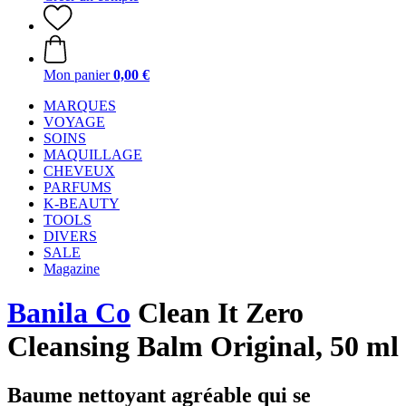
Mon panier
0,00 €
MARQUES
VOYAGE
SOINS
MAQUILLAGE
CHEVEUX
PARFUMS
K-BEAUTY
TOOLS
DIVERS
SALE
Magazine
Banila Co
Clean It Zero
Cleansing Balm Original, 50 ml
Baume nettoyant agréable qui se