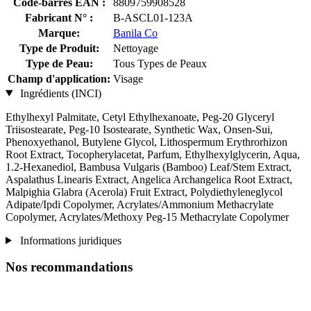
Code-barres EAN :
8809759908528
Fabricant N° :
B-ASCL01-123A
Marque:
Banila Co
Type de Produit:
Nettoyage
Type de Peau:
Tous Types de Peaux
Champ d'application:
Visage
Ingrédients (INCI)
Ethylhexyl Palmitate, Cetyl Ethylhexanoate, Peg-20 Glyceryl
Triisostearate, Peg-10 Isostearate, Synthetic Wax, Onsen-Sui,
Phenoxyethanol, Butylene Glycol, Lithospermum Erythrorhizon
Root Extract, Tocopherylacetat, Parfum, Ethylhexylglycerin, Aqua,
1.2-Hexanediol, Bambusa Vulgaris (Bamboo) Leaf/Stem Extract,
Aspalathus Linearis Extract, Angelica Archangelica Root Extract,
Malpighia Glabra (Acerola) Fruit Extract, Polydiethyleneglycol
Adipate/Ipdi Copolymer, Acrylates/Ammonium Methacrylate
Copolymer, Acrylates/Methoxy Peg-15 Methacrylate Copolymer
Informations juridiques
Nos recommandations