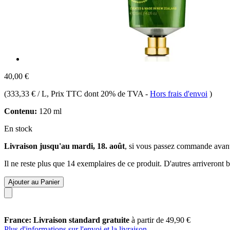
40,00 €
(
333,33 € / L
, Prix TTC dont 20% de TVA
-
Hors frais d'envoi
)
Contenu:
120 ml
En stock
Livraison jusqu'au mardi, 18. août
, si vous passez commande avan
Il ne reste plus que 14 exemplaires de ce produit. D'autres arriveront
Ajouter au Panier
France: Livraison standard gratuite
à partir de 49,90 €
Plus d'informations sur l'envoi et la livraison