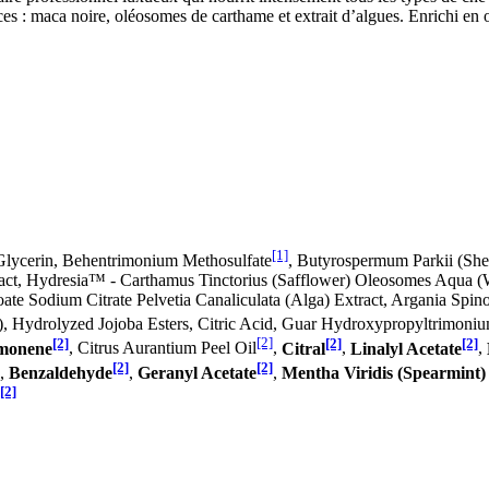
aces : maca noire, oléosomes de carthame et extrait d’algues. Enrichi e
[1]
 Glycerin, Behentrimonium Methosulfate
, Butyrospermum Parkii (Shea)
act, Hydresia™ - Carthamus Tinctorius (Safflower) Oleosomes Aqua (
te Sodium Citrate Pelvetia Canaliculata (Alga) Extract, Argania Spino
, Hydrolyzed Jojoba Esters, Citric Acid, Guar Hydroxypropyltrimoni
[2]
[2]
[2]
[2]
monene
, Citrus Aurantium Peel Oil
,
Citral
,
Linalyl Acetate
,
[2]
[2]
,
Benzaldehyde
,
Geranyl Acetate
,
Mentha Viridis (Spearmint) 
[2]