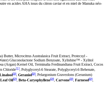
n outre en acides AHA issus du citron caviar et en miel de Manuka néo-
 Butter, Microcitrus Australasica Fruit Extract, Protecsyl -
Water) Gluconolactone Sodium Benzoate, Xylishine™ - Xylitol
sa (Argan) Kernel Oil, Terminalia Ferdinandiana Fruit Extract, Cocos
[1]
um Chloride
, Polyglyceryl-6 Stearate, Polyglyceryl-6 Behenate,
[2]
[2]
Linalool
,
Geraniol
, Pelargonium Graveolons (Geranium)
[2]
[2]
[2]
[2]
Leaf Oil
,
Beta-Caryophyllene
,
Carvone
,
Farnesol
,