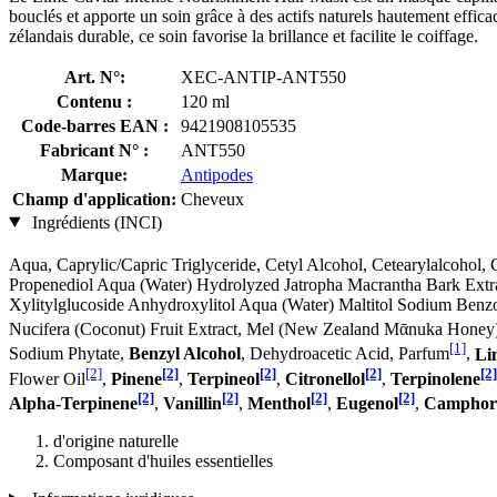
bouclés et apporte un soin grâce à des actifs naturels hautement effic
zélandais durable, ce soin favorise la brillance et facilite le coiffage.
Art. N°:
XEC-ANTIP-ANT550
Contenu :
120 ml
Code-barres EAN :
9421908105535
Fabricant N° :
ANT550
Marque:
Antipodes
Champ d'application:
Cheveux
Ingrédients (INCI)
Aqua, Caprylic/Capric Triglyceride, Cetyl Alcohol, Cetearylalcohol,
Propenediol Aqua (Water) Hydrolyzed Jatropha Macrantha Bark Extr
Xylitylglucoside Anhydroxylitol Aqua (Water) Maltitol Sodium Benzoa
Nucifera (Coconut) Fruit Extract, Mel (New Zealand Mᾱnuka Honey)
[1]
Sodium Phytate,
Benzyl Alcohol
, Dehydroacetic Acid, Parfum
,
Li
[2]
[2]
[2]
[2]
[2]
Flower Oil
,
Pinene
,
Terpineol
,
Citronellol
,
Terpinolene
[2]
[2]
[2]
[2]
Alpha-Terpinene
,
Vanillin
,
Menthol
,
Eugenol
,
Camphor
d'origine naturelle
Composant d'huiles essentielles