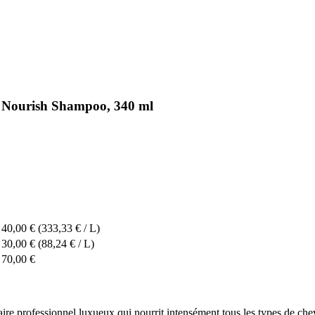
& Nourish Shampoo, 340 ml
40,00 €
(333,33 € / L)
30,00 €
(88,24 € / L)
70,00 €
e professionnel luxueux qui nourrit intensément tous les types de chev