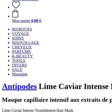
Mon panier
0,00 €
MARQUES
VOYAGE
SOINS
MAQUILLAGE
CHEVEUX
PARFUMS
K-BEAUTY
TOOLS
DIVERS
SALE
Magazine
Antipodes
Lime Caviar Intense
Masque capillaire intensif aux extraits de 
Lime Caviar Intense Nourishment Hair Mask