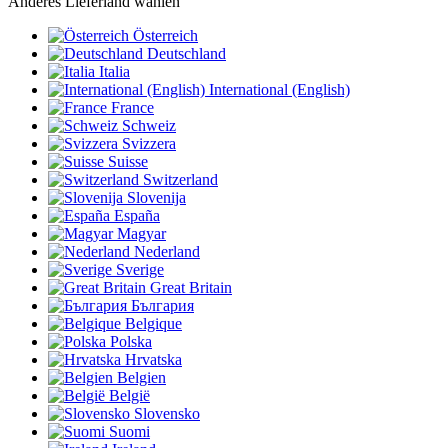
Anderes Lieferland wählen
Österreich
Deutschland
Italia
International (English)
France
Schweiz
Svizzera
Suisse
Switzerland
Slovenija
España
Magyar
Nederland
Sverige
Great Britain
България
Belgique
Polska
Hrvatska
Belgien
België
Slovensko
Suomi