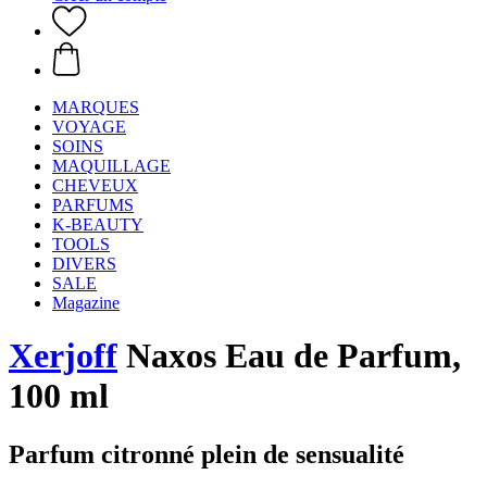
MARQUES
VOYAGE
SOINS
MAQUILLAGE
CHEVEUX
PARFUMS
K-BEAUTY
TOOLS
DIVERS
SALE
Magazine
Xerjoff
Naxos Eau de Parfum,
100 ml
Parfum citronné plein de sensualité