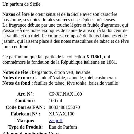
Un parfum de Sicile.
Naxos
célèbre le cœur sensuel de la Sicile avec son caractère
passionné, ses notes florales sucrées et ses épices précieuses.
La fragrance débute par une touche légère et fruitée d'agrumes, qui
s'associe à des notes exotiques de cannelle ainsi qu'à la douceur de
la vanille et du miel. Le cœur est composé de fleurs blanches et de
jasmin, qui laissent place à des notes masculines de tabac et de fève
tonka en fond.
Ce parfum unique fait partie de la collection
XJ1861
, qui
commémore la fondation de la République italienne en 1861.
Notes de tête :
bergamote, citron vert, lavande
Notes de cœur :
jasmin d'Arabie, cannelle, miel, cashmeran
Notes de fond :
feuilles de tabac, fève tonka, baies de vanille
Art. N°:
CP-XJ.NAX.100
Contenu :
100 ml
Code-barres EAN :
8033488155070
Fabricant N° :
XJ.NAX.100
Marque:
Xerjoff
Type de Produit:
Eau de Parfum
Champ d'application:
Corps