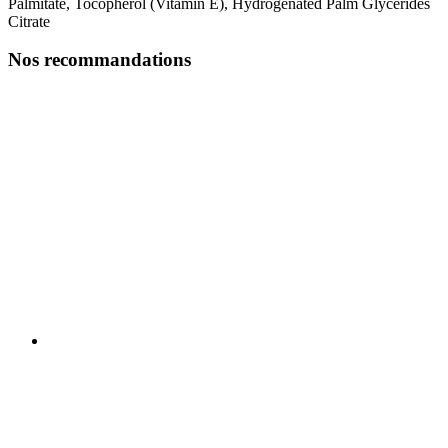
Palmitate, Tocopherol (Vitamin E), Hydrogenated Palm Glycerides
Citrate
Nos recommandations