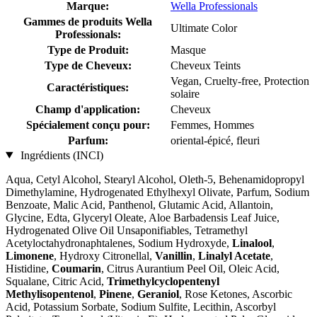
Marque:
Wella Professionals
Gammes de produits Wella
Ultimate Color
Professionals:
Type de Produit:
Masque
Type de Cheveux:
Cheveux Teints
Vegan, Cruelty-free, Protection
Caractéristiques:
solaire
Champ d'application:
Cheveux
Spécialement conçu pour:
Femmes, Hommes
Parfum:
oriental-épicé, fleuri
Ingrédients (INCI)
Aqua, Cetyl Alcohol, Stearyl Alcohol, Oleth-5, Behenamidopropyl
Dimethylamine, Hydrogenated Ethylhexyl Olivate, Parfum, Sodium
Benzoate, Malic Acid, Panthenol, Glutamic Acid, Allantoin,
Glycine, Edta, Glyceryl Oleate, Aloe Barbadensis Leaf Juice,
Hydrogenated Olive Oil Unsaponifiables, Tetramethyl
Acetyloctahydronaphtalenes, Sodium Hydroxyde,
Linalool
,
Limonene
, Hydroxy Citronellal,
Vanillin
,
Linalyl Acetate
,
Histidine,
Coumarin
, Citrus Aurantium Peel Oil, Oleic Acid,
Squalane, Citric Acid,
Trimethylcyclopentenyl
Methylisopentenol
,
Pinene
,
Geraniol
, Rose Ketones, Ascorbic
Acid, Potassium Sorbate, Sodium Sulfite, Lecithin, Ascorbyl