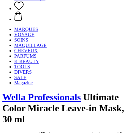
MARQUES
VOYAGE
SOINS
MAQUILLAGE
CHEVEUX
PARFUMS
K-BEAUTY
TOOLS
DIVERS
SALE
Magazine
Wella Professionals
Ultimate
Color Miracle Leave-in Mask,
30 ml