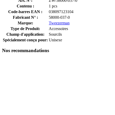
Art. N°:
ZW-58000-037-0
Contenu :
1 pcs
Code-barres EAN :
038097123104
Fabricant N° :
58000-037-0
Marque:
Tweezerman
Type de Produit:
Accessoires
Champ d'application:
Sourcils
Spécialement conçu pour:
Unisexe
Nos recommandations