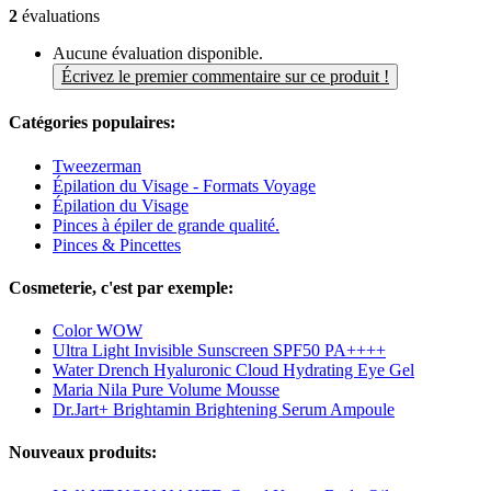
2
évaluations
Aucune évaluation disponible.
Écrivez le premier commentaire sur ce produit !
Catégories populaires:
Tweezerman
Épilation du Visage - Formats Voyage
Épilation du Visage
Pinces à épiler de grande qualité.
Pinces & Pincettes
Cosmeterie, c'est par exemple:
Color WOW
Ultra Light Invisible Sunscreen SPF50 PA++++
Water Drench​ Hyaluronic Cloud Hydrating Eye Gel
Maria Nila Pure Volume Mousse
Dr.Jart+ Brightamin Brightening Serum Ampoule
Nouveaux produits: