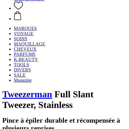
MARQUES
VOYAGE
SOINS
MAQUILLAGE
CHEVEUX
PARFUMS
K-BEAUTY
TOOLS
DIVERS
SALE
Magazine
Tweezerman
Full Slant
Tweezer, Stainless
Pince à épiler durable et récompensée à
plusieurs reprises.