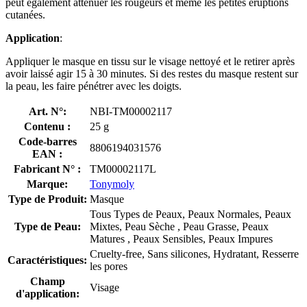
peut également atténuer les rougeurs et même les petites éruptions
cutanées.
Application
:
Appliquer le masque en tissu sur le visage nettoyé et le retirer après
avoir laissé agir 15 à 30 minutes. Si des restes du masque restent sur
la peau, les faire pénétrer avec les doigts.
Art. N°:
NBI-TM00002117
Contenu :
25 g
Code-barres
8806194031576
EAN :
Fabricant N° :
TM00002117L
Marque:
Tonymoly
Type de Produit:
Masque
Tous Types de Peaux, Peaux Normales, Peaux
Type de Peau:
Mixtes, Peau Sèche , Peau Grasse, Peaux
Matures , Peaux Sensibles, Peaux Impures
Cruelty-free, Sans silicones, Hydratant, Resserre
Caractéristiques:
les pores
Champ
Visage
d'application: