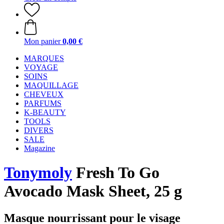
Mon panier
0,00 €
MARQUES
VOYAGE
SOINS
MAQUILLAGE
CHEVEUX
PARFUMS
K-BEAUTY
TOOLS
DIVERS
SALE
Magazine
Tonymoly
Fresh To Go
Avocado Mask Sheet, 25 g
Masque nourrissant pour le visage