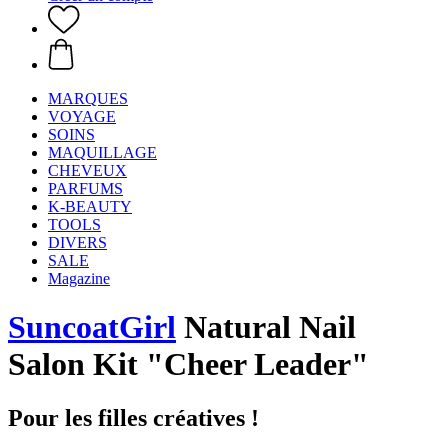
MARQUES
VOYAGE
SOINS
MAQUILLAGE
CHEVEUX
PARFUMS
K-BEAUTY
TOOLS
DIVERS
SALE
Magazine
SuncoatGirl
Natural Nail
Salon Kit "Cheer Leader"
Pour les filles créatives !