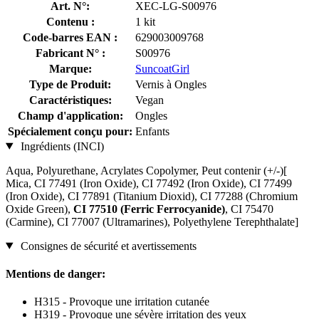
Art. N°:
XEC-LG-S00976
Contenu :
1 kit
Code-barres EAN :
629003009768
Fabricant N° :
S00976
Marque:
SuncoatGirl
Type de Produit:
Vernis à Ongles
Caractéristiques:
Vegan
Champ d'application:
Ongles
Spécialement conçu pour:
Enfants
Ingrédients (INCI)
Aqua, Polyurethane, Acrylates Copolymer, Peut contenir (+/-)[
Mica, CI 77491 (Iron Oxide), CI 77492 (Iron Oxide), CI 77499
(Iron Oxide), CI 77891 (Titanium Dioxid), CI 77288 (Chromium
Oxide Green),
CI 77510 (Ferric Ferrocyanide)
, CI 75470
(Carmine), CI 77007 (Ultramarines) , Polyethylene Terephthalate]
Consignes de sécurité et avertissements
Mentions de danger:
H315 - Provoque une irritation cutanée
H319 - Provoque une sévère irritation des yeux