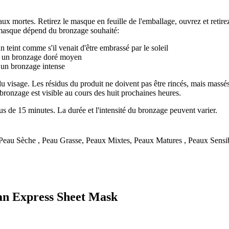
eaux mortes. Retirez le masque en feuille de l'emballage, ouvrez et retire
du masque dépend du bronzage souhaité:
 teint comme s'il venait d'être embrassé par le soleil
ir un bronzage doré moyen
r un bronzage intense
 du visage. Les résidus du produit ne doivent pas être rincés, mais mas
 bronzage est visible au cours des huit prochaines heures.
s de 15 minutes. La durée et l'intensité du bronzage peuvent varier.
eau Sèche , Peau Grasse, Peaux Mixtes, Peaux Matures , Peaux Sensi
Tan Express Sheet Mask