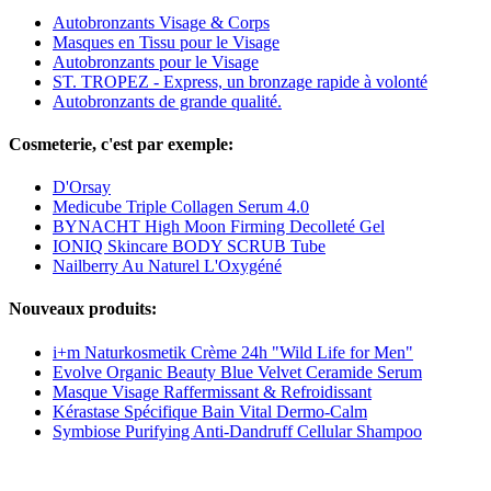
Autobronzants Visage & Corps
Masques en Tissu pour le Visage
Autobronzants pour le Visage
ST. TROPEZ - Express, un bronzage rapide à volonté
Autobronzants de grande qualité.
Cosmeterie, c'est par exemple:
D'Orsay
Medicube Triple Collagen Serum 4.0
BYNACHT High Moon Firming Decolleté Gel
IONIQ Skincare BODY SCRUB Tube
Nailberry Au Naturel L'Oxygéné
Nouveaux produits:
i+m Naturkosmetik Crème 24h "Wild Life for Men"
Evolve Organic Beauty Blue Velvet Ceramide Serum
Masque Visage Raffermissant & Refroidissant
Kérastase Spécifique Bain Vital Dermo-Calm
Symbiose Purifying Anti-Dandruff Cellular Shampoo