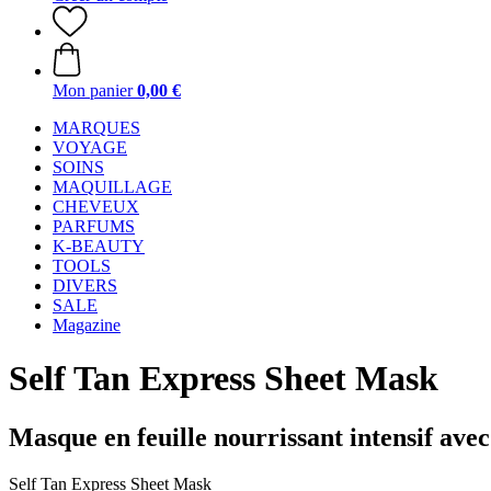
Mon panier
0,00 €
MARQUES
VOYAGE
SOINS
MAQUILLAGE
CHEVEUX
PARFUMS
K-BEAUTY
TOOLS
DIVERS
SALE
Magazine
Self Tan Express Sheet Mask
Masque en feuille nourrissant intensif avec
Self Tan Express Sheet Mask