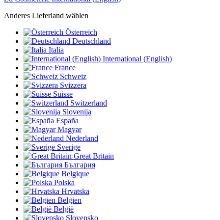
Anderes Lieferland wählen
Österreich
Deutschland
Italia
International (English)
France
Schweiz
Svizzera
Suisse
Switzerland
Slovenija
España
Magyar
Nederland
Sverige
Great Britain
България
Belgique
Polska
Hrvatska
Belgien
België
Slovensko