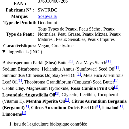
3760104607266
EAN :
Fabricant N° :
SWTRDC
Marque:
Soapwalla
Type de Produit:
Déodorant
Tous Types de Peaux, Peau Sèche , Peaux
Type de Peau:
Normales, Peau Grasse, Peaux Mixtes, Peaux
Matures , Peaux Sensibles, Peaux Impures
Caractéristiques:
Vegan, Cruelty-free
Ingrédients (INCI)
[1]
[1]
Butyrospermum Parkii (Shea) Butter
, Zea Mays Starch
,
[1]
Sodium Bicarbonate, Helianthus Annus (Sunflower) Seed Oil
,
[1]
Simmondsia Chinensis (Jojoba) Seed Oil
, Melaleuca Alternifolia
[1]
[1]
Leaf Oil
, Theobroma Grandiflorum (Cupuacu) Seed Butter
,
[1]
Caolin Clay, Magnesium Hydroxide,
Rosa Canina Fruit Oil
,
[1]
Lavandula Angustifolia Oil
, Glycerin, Lecithin, Tocopherol
[1]
(Vitamin E),
Mentha Piperita Oil
,
Citrus Aurantium Bergamia
[1]
[1]
[1]
(Bergamot)
,
Citrus Aurantium Dulcis Peel Oil
,
Linalool
,
[1]
Limonene
issu de l'agriculture biologique contrôlée