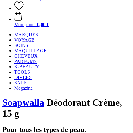
Mon panier
0,00 €
MARQUES
VOYAGE
SOINS
MAQUILLAGE
CHEVEUX
PARFUMS
K-BEAUTY
TOOLS
DIVERS
SALE
Magazine
Soapwalla
Déodorant Crème,
15 g
Pour tous les types de peau.