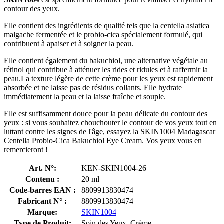
contour des yeux.
Elle contient des ingrédients de qualité tels que la centella asiatica
malgache fermentée et le probio-cica spécialement formulé, qui
contribuent à apaiser et à soigner la peau.
Elle contient également du bakuchiol, une alternative végétale au
rétinol qui contribue à atténuer les rides et ridules et à raffermir la
peau.La texture légère de cette crème pour les yeux est rapidement
absorbée et ne laisse pas de résidus collants. Elle hydrate
immédiatement la peau et la laisse fraîche et souple.
Elle est suffisamment douce pour la peau délicate du contour des
yeux : si vous souhaitez chouchouter le contour de vos yeux tout en
luttant contre les signes de l'âge, essayez la SKIN1004 Madagascar
Centella Probio-Cica Bakuchiol Eye Cream. Vos yeux vous en
remercieront !
Art. N°:
KEN-SKIN1004-26
Contenu :
20 ml
Code-barres EAN :
8809913830474
Fabricant N° :
8809913830474
Marque:
SKIN1004
Type de Produit:
Soin des Yeux, Crème