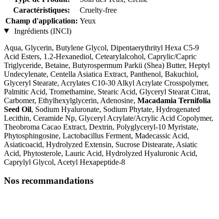
Caractéristiques:
Cruelty-free
Champ d'application:
Yeux
Ingrédients (INCI)
Aqua, Glycerin, Butylene Glycol, Dipentaerythrityl Hexa C5-9
Acid Esters, 1.2-Hexanediol, Cetearylalcohol, Caprylic/Capric
Triglyceride, Betaine, Butyrospermum Parkii (Shea) Butter, Heptyl
Undecylenate, Centella Asiatica Extract, Panthenol, Bakuchiol,
Glyceryl Stearate, Acrylates C10-30 Alkyl Acrylate Crosspolymer,
Palmitic Acid, Tromethamine, Stearic Acid, Glyceryl Stearat Citrat,
Carbomer, Ethylhexylglycerin, Adenosine,
Macadamia Ternifolia
Seed Oil
, Sodium Hyaluronate, Sodium Phytate, Hydrogenated
Lecithin, Ceramide Np, Glyceryl Acrylate/Acrylic Acid Copolymer,
Theobroma Cacao Extract, Dextrin, Polyglyceryl-10 Myristate,
Phytosphingosine, Lactobacillus Ferment, Madecassic Acid,
Asiaticoacid, Hydrolyzed Extensin, Sucrose Distearate, Asiatic
Acid, Phytosterole, Lauric Acid, Hydrolyzed Hyaluronic Acid,
Caprylyl Glycol, Acetyl Hexapeptide-8
Nos recommandations