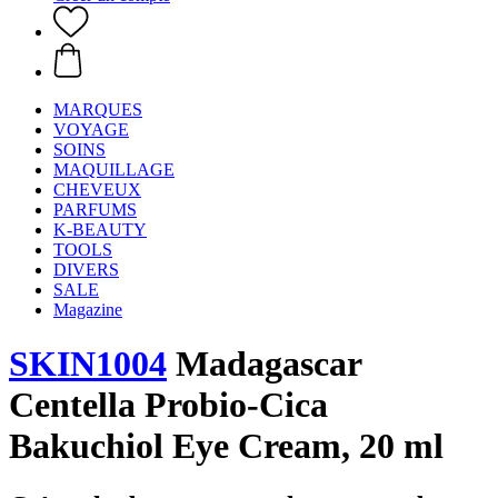
MARQUES
VOYAGE
SOINS
MAQUILLAGE
CHEVEUX
PARFUMS
K-BEAUTY
TOOLS
DIVERS
SALE
Magazine
SKIN1004
Madagascar
Centella Probio-Cica
Bakuchiol Eye Cream, 20 ml