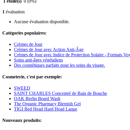
1 étoile(s)
0
(0%)
1
évaluation
Aucune évaluation disponible.
Catégories populaires:
Crèmes de Jour
Crèmes de Jour avec Action Anti-Âge
Crèmes de Jour avec Indice de Protection Solaire - Formats Vo
Soins anti-âges végétaliens
Des cosmétiques parfaits pour les soins du visage.
Cosmeterie, c'est par exemple:
SWEED
SAINT CHARLES Concentré de Bain de Bouche
OAK Berlin Beard Wash
The Organic Pharmacy Blemish Gel
TIGI Bed Head Hard Head Laque
Nouveaux produits: