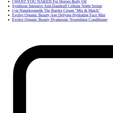
I WANT YOU NAKED For Heroes Body Oil
Symbiose Intensive Anti-Dandruff Cellular Night Serum
i+m Naturkosmetik The Barrier Cream "Mix & Match"
Evolve Organic Beauty Age Defying Hydrating Face Mist
Evolve Organic Beauty Hyaluronic Nourishing Conditioner