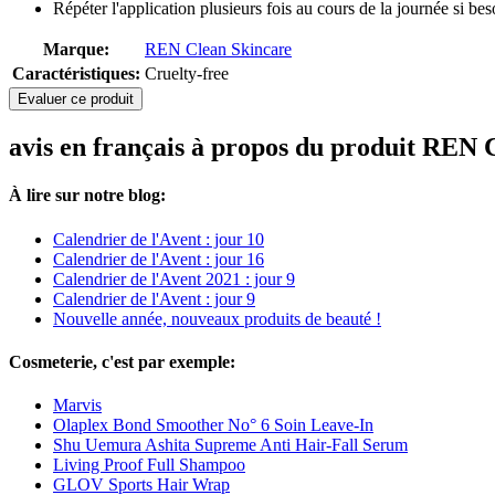
Répéter l'application plusieurs fois au cours de la journée si bes
Marque:
REN Clean Skincare
Caractéristiques:
Cruelty-free
Evaluer ce produit
avis en français à propos du produit REN 
À lire sur notre blog:
Calendrier de l'Avent : jour 10
Calendrier de l'Avent : jour 16
Calendrier de l'Avent 2021 : jour 9
Calendrier de l'Avent : jour 9
Nouvelle année, nouveaux produits de beauté !
Cosmeterie, c'est par exemple:
Marvis
Olaplex Bond Smoother No° 6 Soin Leave-In
Shu Uemura Ashita Supreme Anti Hair-Fall Serum
Living Proof Full Shampoo
GLOV Sports Hair Wrap