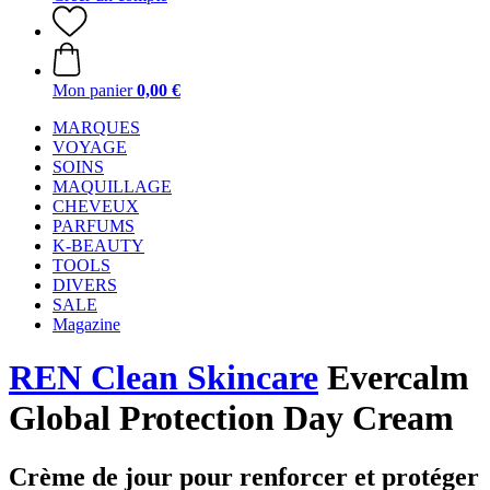
Mon panier
0,00 €
MARQUES
VOYAGE
SOINS
MAQUILLAGE
CHEVEUX
PARFUMS
K-BEAUTY
TOOLS
DIVERS
SALE
Magazine
REN Clean Skincare
Evercalm
Global Protection Day Cream
Crème de jour pour renforcer et protéger