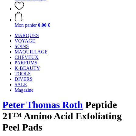
Mon panier
0,00 €
MARQUES
VOYAGE
SOINS
MAQUILLAGE
CHEVEUX
PARFUMS
K-BEAUTY
TOOLS
DIVERS
SALE
Magazine
Peter Thomas Roth
Peptide
21™ Amino Acid Exfoliating
Peel Pads