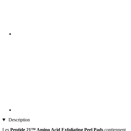
Description
Les
Peptide 21™ Amino Acid Exfoliating Peel Pads
contiennent