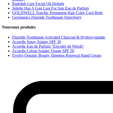
Rudolph Care Facial Oil Delight
Juliette Has A Gun Lust For Sun Eau de Parfum
GOLDWELL Topchic Permanent Hair Color Cool Reds
Georganics Fluoride Toothpaste Strawberry
Nouveaux produits:
Fluoride Toothpaste Activated Charcoal & Hydroxyapatite
Acorelle Spray Solaire SPF 30
Acorelle Eau de Parfum "Envolée de Néroli"
Acorelle Crème Solaire Visage SPF 50
Evolve Organic Beauty Timeless Renewal Hand Cream