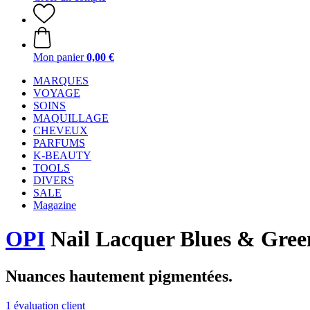
Mon panier
0,00 €
MARQUES
VOYAGE
SOINS
MAQUILLAGE
CHEVEUX
PARFUMS
K-BEAUTY
TOOLS
DIVERS
SALE
Magazine
OPI
Nail Lacquer Blues & Greens
Nuances hautement pigmentées.
1 évaluation client