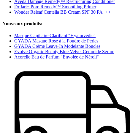
Aveda Damage Remedy™ Restructuring Conditioner
Dr.Jart+ Pore.Remedy™ Smoothing Primer
Wonder Releaf Centella BB Cream SPF 30 PA+++
Nouveaux produits:
Masque Capillaire Clarifiant "Hyalurvedic"
GYADA Masque Rosé à la Poudre de Perles
GYADA Crème Leave-In Modelante Boucles
Evolve Organic Beauty Blue Velvet Ceramide Serum
Acorelle Eau de Parfum "Envolée de Néroli"