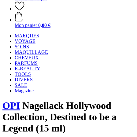
Mon panier
0,00 €
MARQUES
VOYAGE
SOINS
MAQUILLAGE
CHEVEUX
PARFUMS
K-BEAUTY
TOOLS
DIVERS
SALE
Magazine
OPI
Nagellack Hollywood
Collection, Destined to be a
Legend (15 ml)