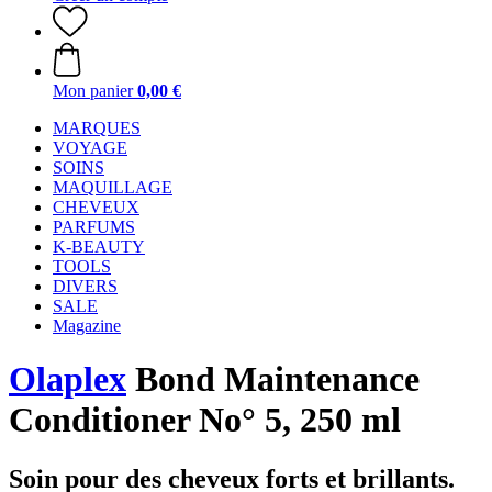
Mon panier
0,00 €
MARQUES
VOYAGE
SOINS
MAQUILLAGE
CHEVEUX
PARFUMS
K-BEAUTY
TOOLS
DIVERS
SALE
Magazine
Olaplex
Bond Maintenance
Conditioner No° 5, 250 ml
Soin pour des cheveux forts et brillants.