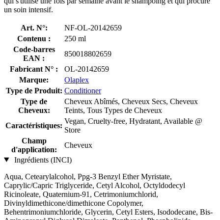
qui s'utilise une fois par semaine avant le shampoing et qui procure
un soin intensif.
Art. N°:
NF-OL-20142659
Contenu :
250 ml
Code-barres
850018802659
EAN :
Fabricant N° :
OL-20142659
Marque:
Olaplex
Type de Produit:
Conditioner
Type de
Cheveux Abîmés, Cheveux Secs, Cheveux
Cheveux:
Teints, Tous Types de Cheveux
Vegan, Cruelty-free, Hydratant, Available @
Caractéristiques:
Store
Champ
Cheveux
d'application:
Ingrédients (INCI)
Aqua, Cetearylalcohol, Ppg-3 Benzyl Ether Myristate,
Caprylic/Capric Triglyceride, Cetyl Alcohol, Octyldodecyl
Ricinoleate, Quaternium-91, Cetrimoniumchlorid,
Divinyldimethicone/​dimethicone Copolymer,
Behentrimoniumchloride, Glycerin, Cetyl Esters, Isododecane, Bis-