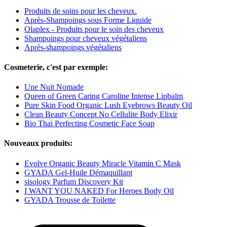
Produits de soins pour les cheveux.
Après-Shampoings sous Forme Liquide
Olaplex - Produits pour le soin des cheveux
Shampoings pour cheveux végétaliens
Après-shampoings végétaliens
Cosmeterie, c'est par exemple:
Une Nuit Nomade
Queen of Green Caring Caroline Intense Lipbalm
Pure Skin Food Organic Lush Eyebrows Beauty Oil
Clean Beauty Concept No Cellulite Body Elixir
Bio Thai Perfecting Cosmetic Face Soap
Nouveaux produits:
Evolve Organic Beauty Miracle Vitamin C Mask
GYADA Gel-Huile Démaquillant
sisology Parfum Discovery Kit
I WANT YOU NAKED For Heroes Body Oil
GYADA Trousse de Toilette