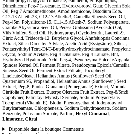
Aminopropyl Diglycol Dimaleate, Panthenol, Phospholipids,
Dimethicone Peg-7 Isostearate, Hydroxypropyl Guar, Glycerin Soja
Oil, Peg-7 Amodimethicone, Amodimethicone, Disodium Edta,
C12-13 Alketh-23, C12-13 Alketh-3, Camellia Sinensis Seed Oil,
Peg-45m, Polysilicone-15, C11-15 Alketh-7, Sodium Polyaspartate,
Crambe Abyssinica Seed Oil, Persea Gratissima (Avocado) Oil,
Vitis Vinifera Seed Oil, Hydroxypropyl Cyclodextrin, Laureth-9,
Citric Acid, Trideceth-12, Butylene Glycol, Ahnfeltiopsis Concinna
Extract, Silica Dimethyl Silylate, Acetic Acid (Essigsäure), Silicia,
Pentaerythrityl Tetra-Di-T-Butylhydroxyhydrocinnamate, Propylene
Glycol, Sodium Acetate, Peg-4 Dilaurate, Peg-4 Laurate, Bht,
Hydrolyzed Hyaluronic Acid, Peg-4, Pseudozyma Epicola/Argania
Spinosa Kernel Oil Ferment Filtrate, Pseudozyma Epicola/Camellia
Sinensis Seed Oil Ferment Extract Filtrate, Tocopheryl
Linoleate/Oleate, Helianthus Annus (Sunflower) Seed Oil,
Quaternium-95, Propandiol, Helianthus Annus (Sunflower ) Seed
Extract, Peg-8, Punica Granatum (Pomegranate) Extract, Morinda
Citrifolia Fruit Extract, Euterpe Oleracea Fruit Extract, Peg-8/Smdi
Copolymer, Palmitoyl Myristyl Serinate, Sodium Polyacrylate,
Tocopherol (Vitamin E), Biotin, Phenoxyethanol, Iodopropynyl
Butylcarbamate, Chlorphenesin, Sodium Dehydroacetate, Sodium
Benzoate, Potassium Sorbate, Parfum,
Hexyl Cinnamal
,
Limonene
,
Citral
Disponible dans la boutique Cosmeterie