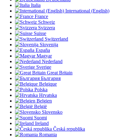
Italia
International (English)
France
Schweiz
Svizzera
Suisse
Switzerland
Slovenija
España
Magyar
Nederland
Sverige
Great Britain
България
Belgique
Polska
Hrvatska
Belgien
België
Slovensko
Suomi
Ireland
Česká republika
Romania