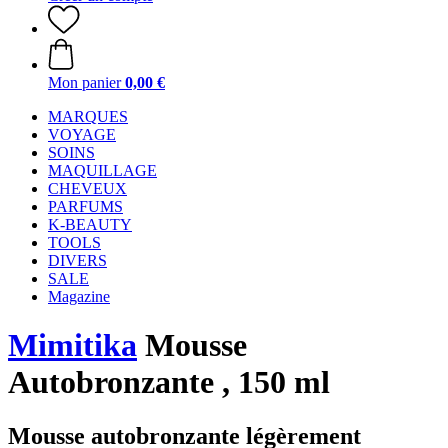
Mon panier
0,00 €
MARQUES
VOYAGE
SOINS
MAQUILLAGE
CHEVEUX
PARFUMS
K-BEAUTY
TOOLS
DIVERS
SALE
Magazine
Mimitika
Mousse
Autobronzante , 150 ml
Mousse autobronzante légèrement