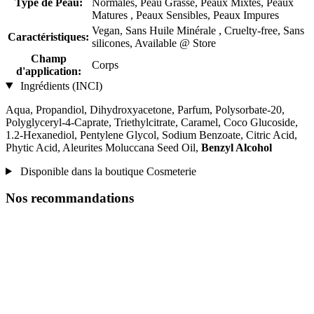
Type de Peau:
Normales, Peau Grasse, Peaux Mixtes, Peaux
Matures , Peaux Sensibles, Peaux Impures
Vegan, Sans Huile Minérale , Cruelty-free, Sans
Caractéristiques:
silicones, Available @ Store
Champ
Corps
d'application:
Ingrédients (INCI)
Aqua, Propandiol, Dihydroxyacetone, Parfum, Polysorbate-20,
Polyglyceryl-4-Caprate, Triethylcitrate, Caramel, Coco Glucoside,
1.2-Hexanediol, Pentylene Glycol, Sodium Benzoate, Citric Acid,
Phytic Acid, Aleurites Moluccana Seed Oil,
Benzyl Alcohol
Disponible dans la boutique Cosmeterie
Nos recommandations