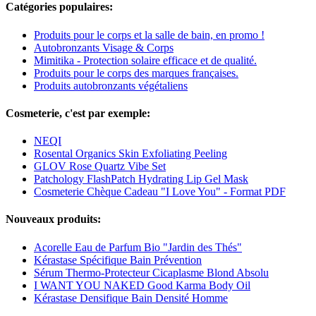
Catégories populaires:
Produits pour le corps et la salle de bain, en promo !
Autobronzants Visage & Corps
Mimitika - Protection solaire efficace et de qualité.
Produits pour le corps des marques françaises.
Produits autobronzants végétaliens
Cosmeterie, c'est par exemple:
NEQI
Rosental Organics Skin Exfoliating Peeling
GLOV Rose Quartz Vibe Set
Patchology FlashPatch Hydrating Lip Gel Mask
Cosmeterie Chèque Cadeau "I Love You" - Format PDF
Nouveaux produits:
Acorelle Eau de Parfum Bio "Jardin des Thés"
Kérastase Spécifique Bain Prévention
Sérum Thermo-Protecteur Cicaplasme Blond Absolu
I WANT YOU NAKED Good Karma Body Oil
Kérastase Densifique Bain Densité Homme