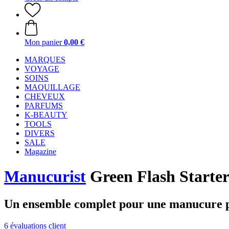
Mon panier
0,00 €
MARQUES
VOYAGE
SOINS
MAQUILLAGE
CHEVEUX
PARFUMS
K-BEAUTY
TOOLS
DIVERS
SALE
Magazine
Manucurist
Green Flash Starter
Un ensemble complet pour une manucure p
6 évaluations client