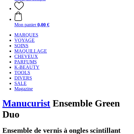
Mon panier
0,00 €
MARQUES
VOYAGE
SOINS
MAQUILLAGE
CHEVEUX
PARFUMS
K-BEAUTY
TOOLS
DIVERS
SALE
Magazine
Manucurist
Ensemble Green
Duo
Ensemble de vernis à ongles scintillant