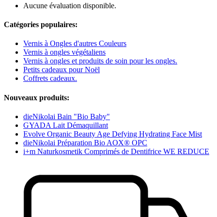
Aucune évaluation disponible.
Catégories populaires:
Vernis à Ongles d'autres Couleurs
Vernis à ongles végétaliens
Vernis à ongles et produits de soin pour les ongles.
Petits cadeaux pour Noël
Coffrets cadeaux.
Nouveaux produits:
dieNikolai Bain "Bio Baby"
GYADA Lait Démaquillant
Evolve Organic Beauty Age Defying Hydrating Face Mist
dieNikolai Préparation Bio AOX® OPC
i+m Naturkosmetik Comprimés de Dentifrice WE REDUCE