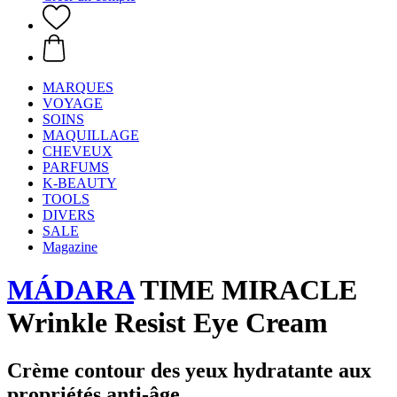
MARQUES
VOYAGE
SOINS
MAQUILLAGE
CHEVEUX
PARFUMS
K-BEAUTY
TOOLS
DIVERS
SALE
Magazine
MÁDARA
TIME MIRACLE
Wrinkle Resist Eye Cream
Crème contour des yeux hydratante aux
propriétés anti-âge.