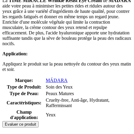
La
TIME MIRACLE Wrinkle Resist Eye Cream
de
MÁDARA
aide votre peau à minimiser les petites rides et ridules autour des
yeux grâce à une variété d'ingrédients de haute qualité, pour contrer
les regards fatigués et donner en même temps un regard jeune.
Enrichie d'une molécule végétale qui limite la contraction
musculaire, la crème contour des yeux retend et repulpe
efficacement. De plus, l'acide hyaluronique apporte une hydratation
suffisante tandis que la sève de bouleau protège la peau des radicaux
nocifs.
Application:
Appliquez le produit sur la peau nettoyée du contour des yeux matin
et soir.
Marque:
MÁDARA
Type de Produit:
Soin des Yeux
Type de Peau:
Peaux Matures
Cruelty-free, Anti-âge, Hydratant,
Caractéristiques:
Raffermissant
Champ
Yeux
d'application:
Evaluer ce produit