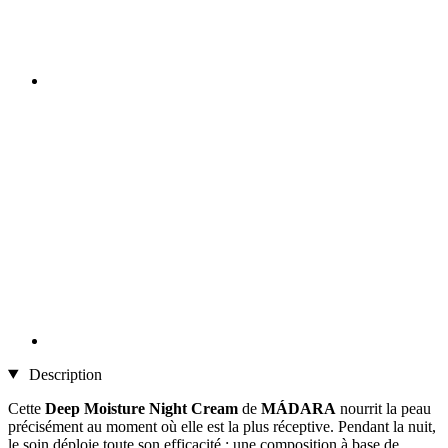
Description
Cette
Deep Moisture Night Cream
de
MÁDARA
nourrit la peau
précisément au moment où elle est la plus réceptive. Pendant la nuit,
le soin déploie toute son efficacité : une composition à base de