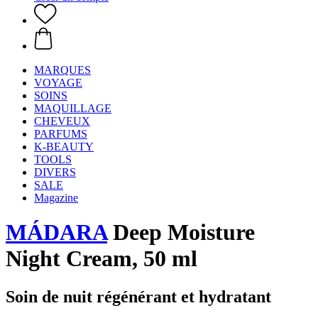
MARQUES
VOYAGE
SOINS
MAQUILLAGE
CHEVEUX
PARFUMS
K-BEAUTY
TOOLS
DIVERS
SALE
Magazine
MÁDARA
Deep Moisture
Night Cream, 50 ml
Soin de nuit régénérant et hydratant