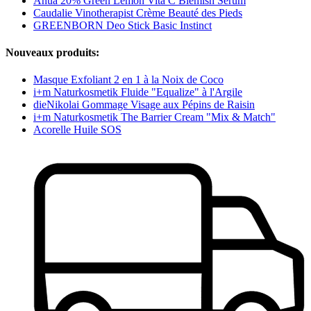
Anua 20% Green Lemon Vita C Blemish Serum
Caudalie Vinotherapist Crème Beauté des Pieds
GREENBORN Deo Stick Basic Instinct
Nouveaux produits:
Masque Exfoliant 2 en 1 à la Noix de Coco
i+m Naturkosmetik Fluide "Equalize" à l'Argile
dieNikolai Gommage Visage aux Pépins de Raisin
i+m Naturkosmetik The Barrier Cream "Mix & Match"
Acorelle Huile SOS