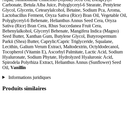
Carbonate, Betula Alba Juice, Polyglyceryl-6 Stearate, Pentylene
Glycol, Glycerin, Cetearylalcohol, Betaine, Sodium Pca, Aroma,
Lactobacillus Ferment, Oryza Sativa (Rice) Bran Oil, Vegetable Oil,
Polyglyceryl-6 Behenate, Helianthus Annus Seed Cera, Oryza
Sativa (Rice) Bran Cera, Rhus Succedanea Fruit Cera,
Behenylalkohol, Glyceryl Behenate, Mangifera Indica (Magno)
Seed Butter, Xanthan Gum, Butylene Glycol, Butyrospermum
Parkii (Shea) Butter, Caprylic/Capric Triglyceride, Squalane,
Lecithin, Galium Verum Extract, Maltodextrin, Octyldodecanol,
Tocopherol (Vitamin E), Ascorbyl Palmitate, Lactic Acid, Sodium
Hyaluronate, Sodium Phytate, Hydrolyzed Hyaluronic Acid,
Spirodela Polyrhiza Extract, Helianthus Annus (Sunflower) Seed
Oil,
Vanillin
Informations juridiques
Produits similaires