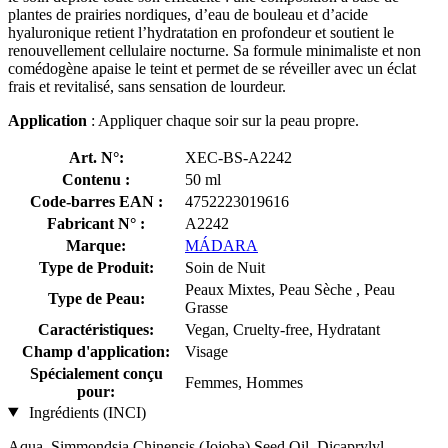
plantes de prairies nordiques, d’eau de bouleau et d’acide
hyaluronique retient l’hydratation en profondeur et soutient le
renouvellement cellulaire nocturne. Sa formule minimaliste et non
comédogène apaise le teint et permet de se réveiller avec un éclat
frais et revitalisé, sans sensation de lourdeur.
Application
: Appliquer chaque soir sur la peau propre.
Art. N°:
XEC-BS-A2242
Contenu :
50 ml
Code-barres EAN :
4752223019616
Fabricant N° :
A2242
Marque:
MÁDARA
Type de Produit:
Soin de Nuit
Peaux Mixtes, Peau Sèche , Peau
Type de Peau:
Grasse
Caractéristiques:
Vegan, Cruelty-free, Hydratant
Champ d'application:
Visage
Spécialement conçu
Femmes, Hommes
pour:
Ingrédients (INCI)
Aqua, Simmondsia Chinensis (Jojoba) Seed Oil, Dicaprylyl