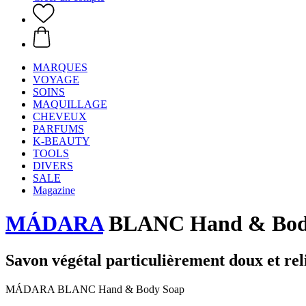
MARQUES
VOYAGE
SOINS
MAQUILLAGE
CHEVEUX
PARFUMS
K-BEAUTY
TOOLS
DIVERS
SALE
Magazine
MÁDARA
BLANC Hand & Bod
Savon végétal particulièrement doux et rel
MÁDARA BLANC Hand & Body Soap