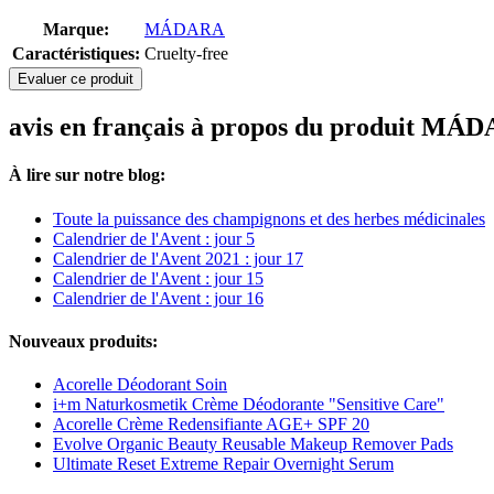
Marque:
MÁDARA
Caractéristiques:
Cruelty-free
Evaluer ce produit
avis en français à propos du produit 
À lire sur notre blog:
Toute la puissance des champignons et des herbes médicinales
Calendrier de l'Avent : jour 5
Calendrier de l'Avent 2021 : jour 17
Calendrier de l'Avent : jour 15
Calendrier de l'Avent : jour 16
Nouveaux produits:
Acorelle Déodorant Soin
i+m Naturkosmetik Crème Déodorante "Sensitive Care"
Acorelle Crème Redensifiante AGE+ SPF 20
Evolve Organic Beauty Reusable Makeup Remover Pads
Ultimate Reset Extreme Repair Overnight Serum